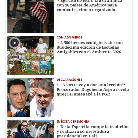
Ejército de EEUU lanza alianza
con 18 países de América para
combatir crimen organizado
CON ADN VERDE
2,500 héroes ecológicos cierran
duodécima edición de Escuelas
Amigables con el Ambiente 2026
DECLARACIONES
"A vos te voy a dar una lección":
Procurador Dagoberto Aspra revela
que JOH amenazó a la PGR
INÉDITA CEREMONIA
De la Espriella rompe la tradición
y realizará su investidura
presidencial en Cali