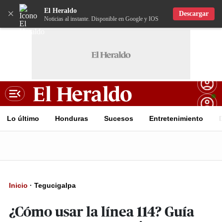
El Heraldo
×
Descargar
Noticias al instante. Disponible en Google y IOS
Lo último
Honduras
Sucesos
Entretenimiento
Inicio
·
Tegucigalpa
¿Cómo usar la línea 114? Guía