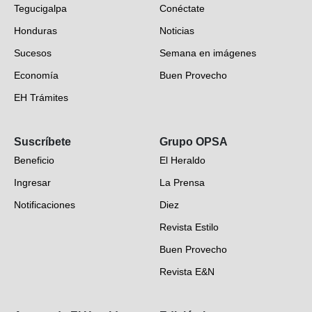
Tegucigalpa
Conéctate
Honduras
Noticias
Sucesos
Semana en imágenes
Economía
Buen Provecho
EH Trámites
Opinión
Suscríbete
Grupo OPSA
EH Verifica
Beneficio
El Heraldo
Fotogalerías
Ingresar
La Prensa
Deportes
Notificaciones
Diez
Videos
Revista Estilo
Hondureños en el mundo
Buen Provecho
Revista E&N
Suscripción