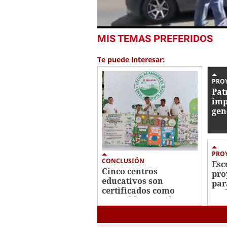
0
MIS TEMAS PREFERIDOS
seconds
of
52
Te puede interesar:
seconds
Volume
0%
PRO
Pat
imp
gen
com
cui
PROY
CONCLUSIÓN
Esc
Cinco centros
pro
educativos son
par
certificados como
amb
Amigables con el
Ambiente