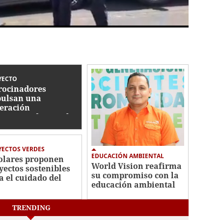
YECTO
rocinadores
ulsan una
eración
prometida con el
dado del ambiente
ECTOS VERDES
EDUCACIÓN AMBIENTAL
olares proponen
World Vision reafirma
yectos sostenibles
su compromiso con la
a el cuidado del
educación ambiental
iente
TRENDING