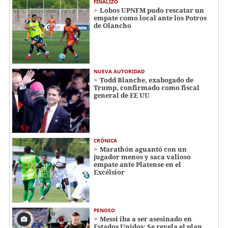
FINALIZÓ
Lobos UPNFM pudo rescatar un
empate como local ante los Potros
de Olancho
NUEVA AUTORIDAD
Todd Blanche, exabogado de
Trump, confirmado como fiscal
general de EE UU
CRÓNICA
Marathón aguantó con un
jugador menos y saca valioso
empate ante Platense en el
Excélsior
PENOSO
Messi iba a ser asesinado en
Estados Unidos: Se revela el plan