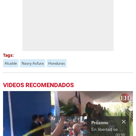
Tags:
Alcalde
Nasry Asfura
Honduras
VIDEOS RECOMENDADOS
Próximo
En libertad se defenderá Nasry ‘Tito’ Asfura
00:50