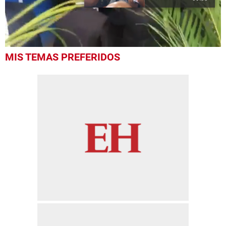
0
MIS TEMAS PREFERIDOS
of
16
seconds