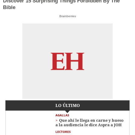
Discover 15 Surprising Things Forbidden By The
Bible
Brainberries
LO ÚLTIMO
AGALLAS
Que ahí le llega en carne y hueso
a la audiencia le dice Aspra a JOH
LECTORES