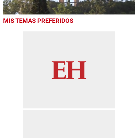
0
MIS TEMAS PREFERIDOS
seconds
of
22
seconds