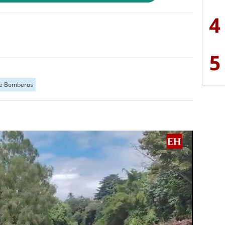
4
5
e Bomberos