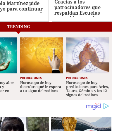
Gracias a los
ela Martínez pide
patrocinadores que
yo para continuar
respaldan Escuelas
tamiento contra el
Amigables con el
cer
Ambiente
TRENDING
PREDICCIONES
PREDICCIONES
hoy abre
Horóscopo de hoy:
Horóscopo de hoy:
a y
descubre qué le espera
predicciones para Aries,
mor en
a tu signo del zodiaco
Tauro, Géminis y los 12
signos del zodiaco