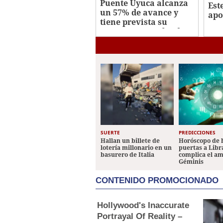
Puente Uyuca alcanza
Est
un 57% de avance y
apo
tiene prevista su
tra
entrega para julio de
cán
2027
SUERTE
PREDICCIONES
Hallan un billete de
Horóscopo de 
lotería millonario en un
puertas a Libr
basurero de Italia
complica el a
Géminis
CONTENIDO PROMOCIONADO
Hollywood's Inaccurate
Portrayal Of Reality –