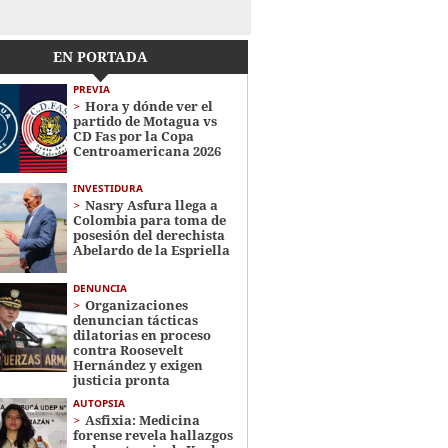
EN PORTADA
PREVIA
Hora y dónde ver el
partido de Motagua vs
CD Fas por la Copa
Centroamericana 2026
INVESTIDURA
Nasry Asfura llega a
Colombia para toma de
posesión del derechista
Abelardo de la Espriella
DENUNCIA
Organizaciones
denuncian tácticas
dilatorias en proceso
contra Roosevelt
Hernández y exigen
justicia pronta
AUTOPSIA
Asfixia: Medicina
forense revela hallazgos