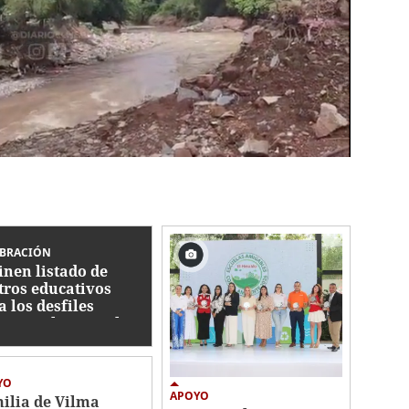
EBRACIÓN
inen listado de
tros educativos
a los desfiles
rios en la capital
YO
APOYO
ilia de Vilma