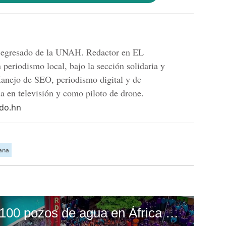
 egresado de la UNAH. Redactor en EL
riodismo local, bajo la sección solidaria y
anejo de SEO, periodismo digital y de
ia en televisión y como piloto de drone.
ldo.hn
dana
Mr. Beast construye 100 pozos de agua en África y se hace viral