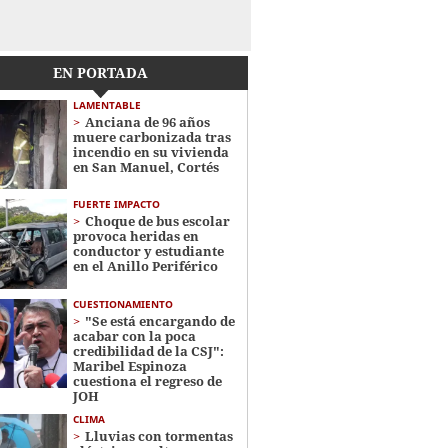
EN PORTADA
LAMENTABLE
Anciana de 96 años
muere carbonizada tras
incendio en su vivienda
en San Manuel, Cortés
FUERTE IMPACTO
Choque de bus escolar
provoca heridas en
conductor y estudiante
en el Anillo Periférico
CUESTIONAMIENTO
"Se está encargando de
acabar con la poca
credibilidad de la CSJ":
Maribel Espinoza
cuestiona el regreso de
JOH
CLIMA
Lluvias con tormentas