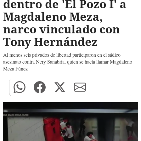
dentro de 'El Pozo I' a
Magdaleno Meza,
narco vinculado con
Tony Hernández
Al menos seis privados de libertad participaron en el sádico
asesinato contra Nery Sanabria, quien se hacía llamar Magdaleno
Meza Fúnez
0
seconds
of
0
seconds