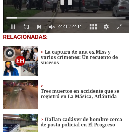
0
RELACIONADAS:
seconds
of
19
La captura de una ex Miss y
seconds
varios crímenes: Un recuento de
sucesos
Tres muertos en accidente que se
registró en La Másica, Atlántida
Hallan cadáver de hombre cerca
de posta policial en El Progreso