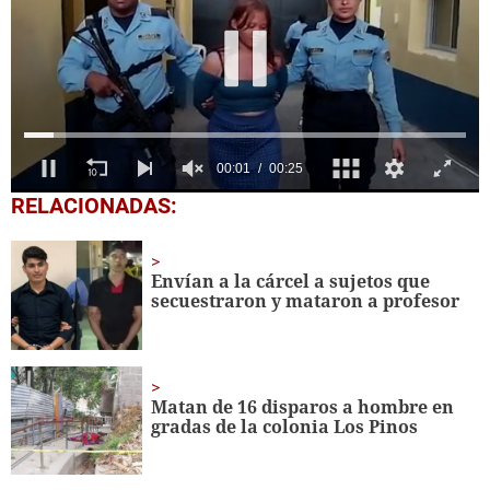
0
RELACIONADAS:
seconds
of
25
seconds
Envían a la cárcel a sujetos que
secuestraron y mataron a profesor
Matan de 16 disparos a hombre en
gradas de la colonia Los Pinos