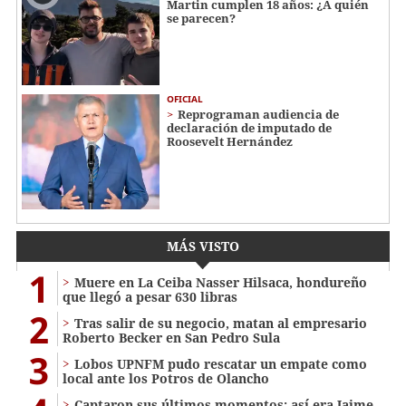
Martin cumplen 18 años: ¿A quién
se parecen?
OFICIAL
Reprograman audiencia de
declaración de imputado de
Roosevelt Hernández
MÁS VISTO
1
Muere en La Ceiba Nasser Hilsaca, hondureño
que llegó a pesar 630 libras
2
Tras salir de su negocio, matan al empresario
Roberto Becker en San Pedro Sula
3
Lobos UPNFM pudo rescatar un empate como
local ante los Potros de Olancho
Captaron sus últimos momentos: así era Jaime