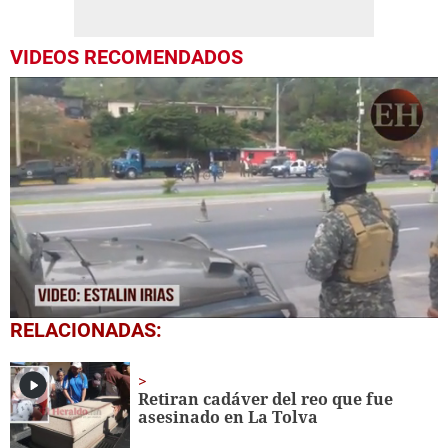
VIDEOS RECOMENDADOS
0
RELACIONADAS:
seconds
of
28
seconds
Retiran cadáver del reo que fue
asesinado en La Tolva