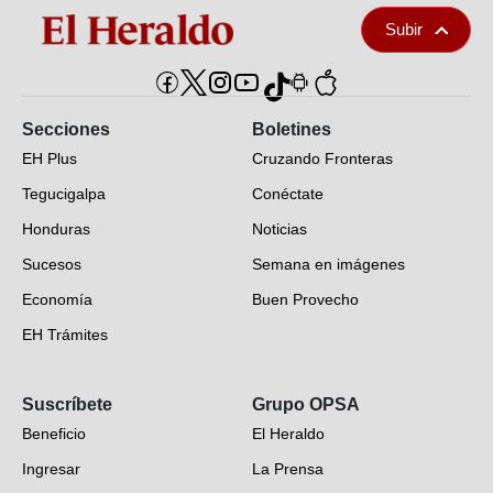
Subir
Secciones
Boletines
EH Plus
Cruzando Fronteras
Tegucigalpa
Conéctate
Honduras
Noticias
Sucesos
Semana en imágenes
Economía
Buen Provecho
EH Trámites
Opinión
Suscríbete
Grupo OPSA
EH Verifica
Beneficio
El Heraldo
Fotogalerías
Ingresar
La Prensa
Deportes