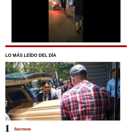
0
seconds
of
LO MÁS LEÍDO DEL DÍA
29
seconds
1
Sucesos