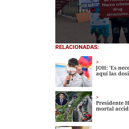
0
RELACIONADAS:
seconds
of
23
seconds
Volume
JOH: 'Es nec
0%
aquí las dosi
Presidente 
mortal accid