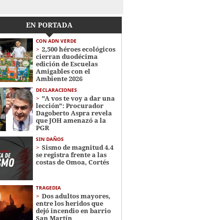
EN PORTADA
CON ADN VERDE
2,500 héroes ecológicos
cierran duodécima
edición de Escuelas
Amigables con el
Ambiente 2026
DECLARACIONES
"A vos te voy a dar una
lección": Procurador
Dagoberto Aspra revela
que JOH amenazó a la
PGR
SIN DAÑOS
Sismo de magnitud 4.4
se registra frente a las
costas de Omoa, Cortés
TRAGEDIA
Dos adultos mayores,
entre los heridos que
dejó incendio en barrio
San Martín