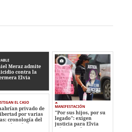
PABLE
iel Meraz admite
icidio contra la
ermera Elvia
mez
STIGAN EL CASO
MANIFESTACIÓN
habrían privado de
"Por sus hijos, por su
libertad por varias
legado": exigen
as: cronología del
justicia para Elvia
men de Jafeth Pozo
Gómez, enfermera