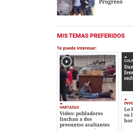
Progreso
MIS TEMAS PREFERIDOS
Te puede interesar:
CUL
Dan
fem
enf
Gó
INVE
HARTAZGO
Lo 
Video: pobladores
su 
linchan a dos
hor
presuntos asaltantes
cri
en Comayagüela