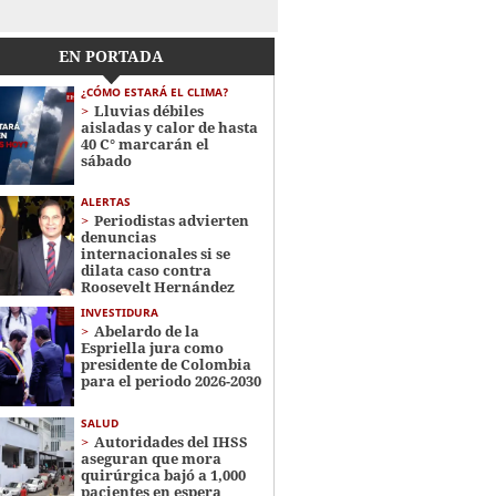
EN PORTADA
¿CÓMO ESTARÁ EL CLIMA?
Lluvias débiles
aisladas y calor de hasta
40 C° marcarán el
sábado
ALERTAS
Periodistas advierten
denuncias
internacionales si se
dilata caso contra
Roosevelt Hernández
INVESTIDURA
Abelardo de la
Espriella jura como
presidente de Colombia
para el periodo 2026-2030
SALUD
Autoridades del IHSS
aseguran que mora
quirúrgica bajó a 1,000
pacientes en espera