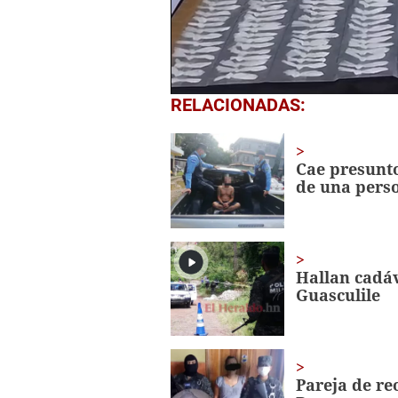
0
RELACIONADAS:
seconds
of
2
minutes,
Cae presunto
28
de una pers
seconds
Volume
0%
Hallan cadáv
Guasculile
Pareja de re