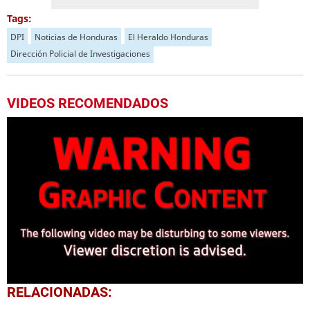
Tags:
DPI
Noticias de Honduras
El Heraldo Honduras
Dirección Policial de Investigaciones
VIDEOS RECOMENDADOS
0
RELACIONADAS:
seconds