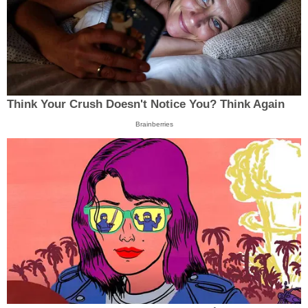
Think Your Crush Doesn't Notice You? Think Again
Brainberries