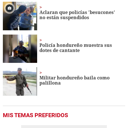
of
4
minutes,
Aclaran que policías 'besucones'
27
no están suspendidos
seconds
Policía hondureño muestra sus
dotes de cantante
Militar hondureño baila como
palillona
MIS TEMAS PREFERIDOS