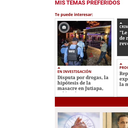
MIS TEMAS PREFERIDOS
seconds
of
1
Te puede interesar:
minute,
12
seconds
Volume
CRI
0%
"Le
de 
rev
con
dec
PRO
EN INVESTIGACIÓN
Rep
Disputa por drogas, la
exp
hipótesis de la
la 
masacre en Jutiapa,
Mar
Atlántida