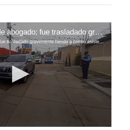
Tirotean camioneta de abogado; fue trasladado gravemente herido a centro asistencial en Tegucigalpa
Tirotean camioneta de abogado; fue trasladado gravemente herido a centro asistencial en Tegucigalpa.