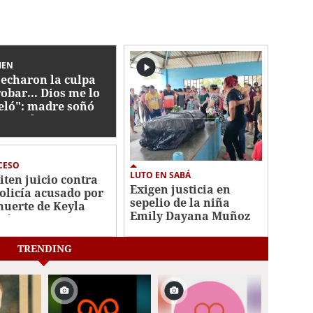
MEN
 echaron la culpa
robar... Dios me lo
eló": madre soñó
 Harol, menor
apitado en Yoro
CESO
LUTO EN SABÁ
iten juicio contra
Exigen justicia en
olicía acusado por
sepelio de la niña
muerte de Keyla
Emily Dayana Muñoz
tínez
TRENDING