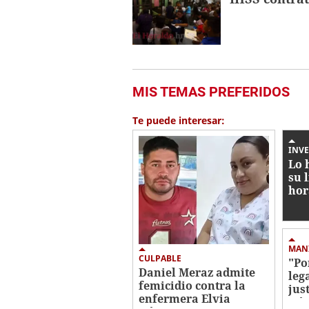
MIS TEMAS PREFERIDOS
Te puede interesar:
INVE
Lo 
su 
hor
cri
MAN
CULPABLE
"Po
Daniel Meraz admite
leg
femicidio contra la
jus
enfermera Elvia
Góm