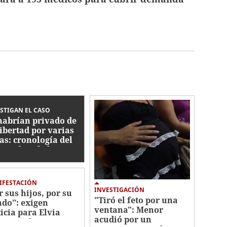
STIGAN EL CASO
habrían privado de
libertad por varias
as: cronología del
men de Jafeth Pozo
IFESTACIÓN
INVESTIGACIÓN
r sus hijos, por su
"Tiró el feto por una
ado": exigen
ventana": Menor
ticia para Elvia
acudió por un
ez, enfermera