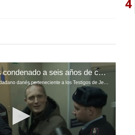
4
Testigo de Jehová es condenado a seis años de cárcel
La justicia rusa condenó a un ciudadano danés perteneciente a los Testigos de Jehová a seis años de cárcel, acusándolo de "extremismo". Este es el primer fallo de estas características, luego de que este movimiento religioso fuera prohibido en Rusia en el año 2017.