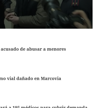
r acusado de abusar a menores
mo vial dañado en Marcovia
tará a 195 médicos para cubrir demanda