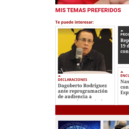
0
MIS TEMAS PREFERIDOS
seconds
of
55
Te puede interesar:
seconds
Volume
0%
PRO
Rep
19 
con
Her
ENC
DECLARACIONES
Nas
Dagoberto Rodríguez
con
ante reprogramación
Esp
de audiencia a
inv
Roosevelt Hernández:
"Fiscal tampoco fue
notificado"