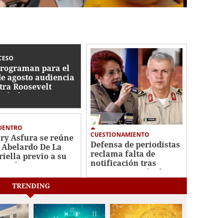
CESO
rograman para el
de agosto audiencia
tra Roosevelt
nández
UENTRO
CUESTIONAMIENTO
ry Asfura se reúne
Defensa de periodistas
 Abelardo De La
reclama falta de
riella previo a su
notificación tras
estidura
reprogramación de
audiencia de Roosevelt
TRENDING
Hernández