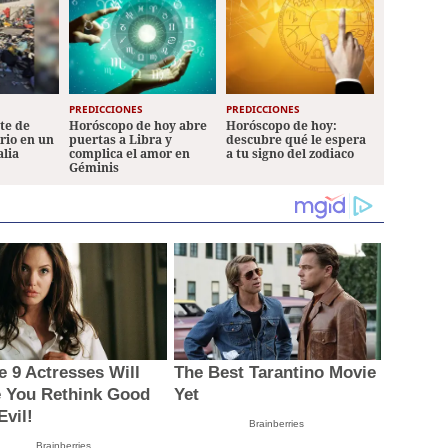
PREDICCIONES
PREDICCIONES
ete de
Horóscopo de hoy abre
Horóscopo de hoy:
ario en un
puertas a Libra y
descubre qué le espera
alia
complica el amor en
a tu signo del zodiaco
Géminis
e 9 Actresses Will
The Best Tarantino Movie
 You Rethink Good
Yet
Evil!
Brainberries
Brainberries