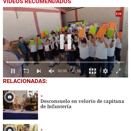
VIDEOS RECOMENDADOS
0
RELACIONADAS:
seconds
of
1
minute,
Desconsuelo en velorio de capitana
56
de Infantería
seconds