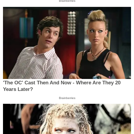
Brainberries
'The OC' Cast Then And Now - Where Are They 20
Years Later?
Brainberries