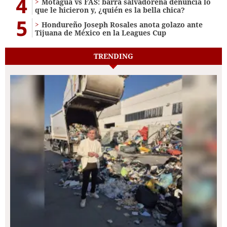
4
Motagua vs FAS: barra salvadoreña denuncia lo
que le hicieron y, ¿quién es la bella chica?
5
Hondureño Joseph Rosales anota golazo ante
Tijuana de México en la Leagues Cup
TRENDING