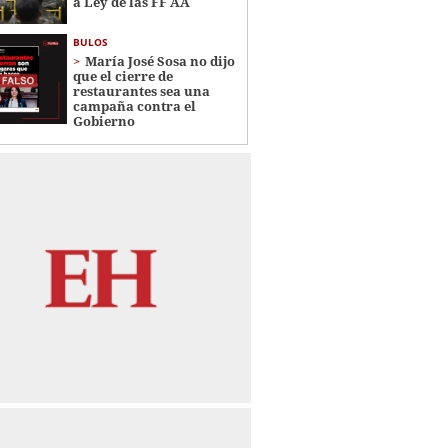
a Ley de las FF AA
BULOS
María José Sosa no dijo
que el cierre de
restaurantes sea una
campaña contra el
Gobierno