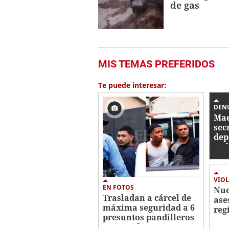
de gas
MIS TEMAS PREFERIDOS
Te puede interesar:
DEN
Mae
sec
dep
ped
a c
VIOL
EN FOTOS
Nue
Trasladan a cárcel de
ase
máxima seguridad a 6
reg
presuntos pandilleros
en 
capturados en San