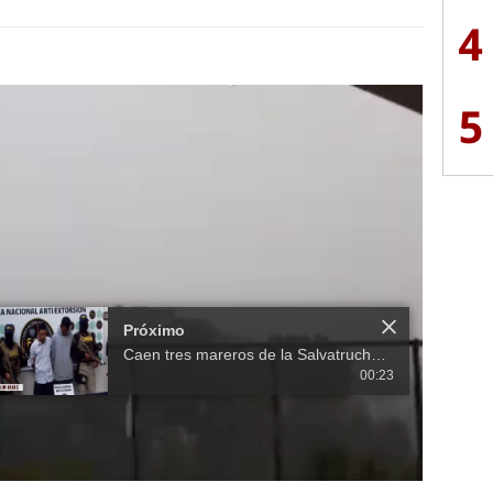
4
5
Próximo
Caen tres mareros de la Salvatrucha de la colonia Suyapa en la capital de Honduras
00:23