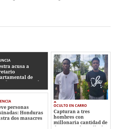
UNCIA
stra acusa a
retario
artamental de
ir favores sexuales
ambio de una plaza
ENCIA
OCULTO EN CARRO
ve personas
Capturan a tres
sinadas: Honduras
hombres con
istra dos masacres
millonaria cantidad de
los primeros cinco
dinero en el muelle de