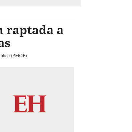
 raptada a
as
 Público (PMOP)