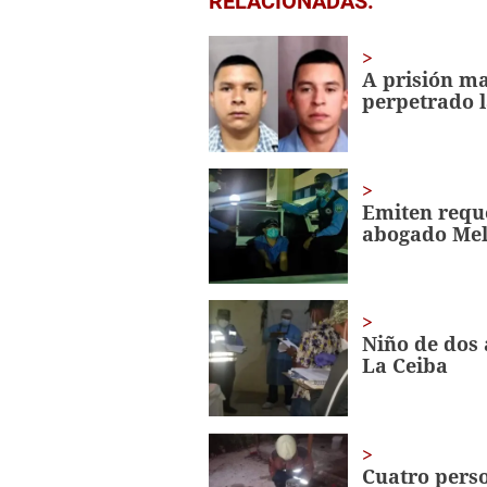
RELACIONADAS:
seconds
of
15
seconds
Volume
A prisión ma
0%
perpetrado l
Emiten reque
abogado Mel
Niño de dos 
La Ceiba
Cuatro pers