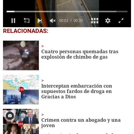
0
RELACIONADAS:
seconds
of
30
seconds
Cuatro personas quemadas tras
explosión de chimbo de gas
Interceptan embarcación con
supuestos fardos de droga en
Gracias a Dios
Crimen contra un abogado y una
joven