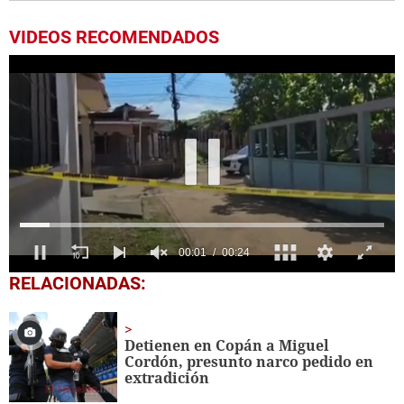
VIDEOS RECOMENDADOS
0
RELACIONADAS:
seconds
of
24
seconds
Detienen en Copán a Miguel
Cordón, presunto narco pedido en
extradición