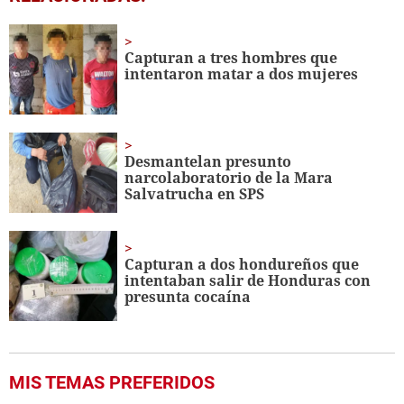
seconds
of
2
minutes,
Capturan a tres hombres que
43
intentaron matar a dos mujeres
seconds
Desmantelan presunto
narcolaboratorio de la Mara
Salvatrucha en SPS
Capturan a dos hondureños que
intentaban salir de Honduras con
presunta cocaína
MIS TEMAS PREFERIDOS