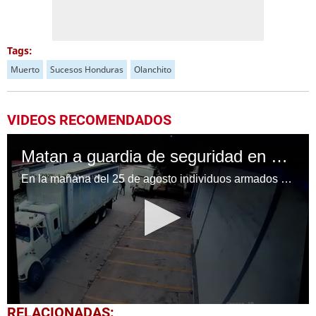
Tags:
Muerto
Sucesos Honduras
Olanchito
VIDEOS RECOMENDADOS
Matan a guardia de seguridad en Olanchito, Yoro
En la mañana del 25 de agosto individuos armados se bajaron de una camioneta para acribillar a José Luis Arita, quien laboraba como guardia de seguridad en Olanchito, Yoro. Video: redes sociales
0
RELACIONADAS: