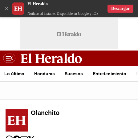
El Heraldo
×
Descargar
Noticias al instante. Disponible en Google y IOS
Lo último
Honduras
Sucesos
Entretenimiento
Olanchito