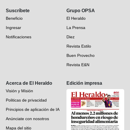
Opinión
Suscríbete
Grupo OPSA
EH Verifica
Beneficio
El Heraldo
Fotogalerías
Ingresar
La Prensa
Deportes
Notificaciones
Diez
Videos
Revista Estilo
Hondureños en el mundo
Buen Provecho
Revista E&N
Suscripción
Acerca de El Heraldo
Edición impresa
Visión y Misión
Politicas de privacidad
Principios de aplicación de IA
Anúnciate con nosotros
Mapa del sitio