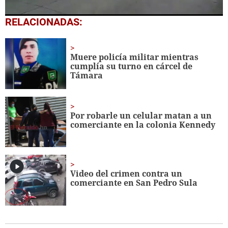
0
RELACIONADAS:
seconds
of
1
minute,
Muere policía militar mientras
13
cumplía su turno en cárcel de
seconds
Támara
Por robarle un celular matan a un
comerciante en la colonia Kennedy
Video del crimen contra un
comerciante en San Pedro Sula