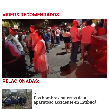
VIDEOS RECOMENDADOS
0
RELACIONADAS:
of
3
minutes,
48
Dos hombres muertos deja
seconds
aparatoso accidente en Intibucá