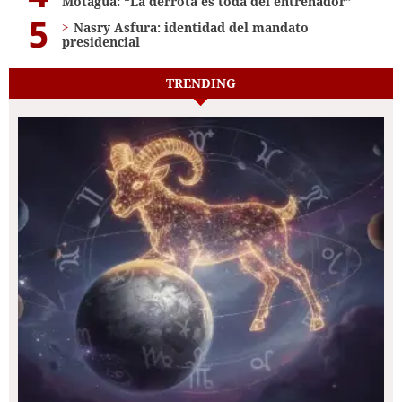
Motagua: “La derrota es toda del entrenador”
5
Nasry Asfura: identidad del mandato
presidencial
TRENDING