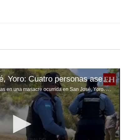
Masacre en San José, Yoro: Cuatro personas asesinadas y autoridades investigan el móvil
Cuatro personas fueron asesinadas en una masacre ocurrida en San José, Yoro. Las autoridades han iniciado investigaciones para esclarecer el móvil del crimen y dar con los responsables de este hecho violento que ha conmocionado a la comunidad.