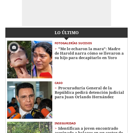
LO ÚLTIMO
FOTOGALERÍAS SUCESOS
"Me le echaron la mara": Madre
de Harold narra cómo se llevaron a
su hijo para decapitarlo en Yoro
CASO
Procuraduría General de la
República pedirá detención judicial
para Juan Orlando Hernández
INSEGURIDAD
Identifican a joven encontrado
asesinado a balazos en un sector de