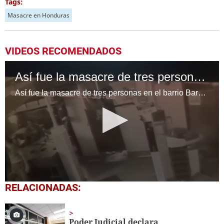
Tags:
Masacre en Honduras
VIDEOS RECOMENDADOS
Así fue la masacre de tres personas en el barrio Barandillas de San Pedro Sula
Así fue la masacre de tres personas en el barrio Barandillas de San Pedro Sula Cortesía: Redes sociales
0
RELACIONADAS:
seconds
of
48
seconds
Poder Judicial declara