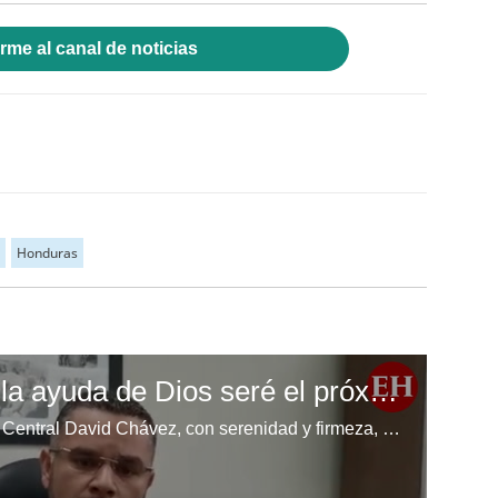
rme al canal de noticias
Honduras
David Chávez: "Con la ayuda de Dios seré el próximo alcalde"
El aspirante a alcalde del Distrito Central David Chávez, con serenidad y firmeza, asegura que “con la ayuda de Dios y los capitalinos” continuará las buenas obras de Nasry “Tito” Asfura.