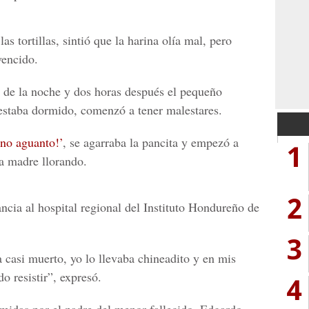
s tortillas, sintió que la harina olía mal, pero
vencido.
0 de la noche y dos horas después el pequeño
estaba dormido, comenzó a tener malestares.
no aguanto!
’
, se agarraba la pancita y empezó a
1
la madre llorando.
2
ncia al hospital regional del
Instituto Hondureño de
3
a casi muerto,
yo lo llevaba chineadito y en mis
o resistir”, expresó.
4
midas por el padre del menor fallecido,
Edgardo