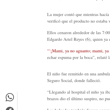
La mujer contó que mientras hacía la
verificó que el producto no estaba 
Ellos cenaron alrededor de las 7:0
Edgardo Ariel Reyes
(6), quien ya 
“‘¡
Mami, ya no aguanto; mami, ya 
echar espuma por la boca”, relató 
El niño fue remitido en una ambula
Seguro Social
, donde falleció.
“Llegando al hospital el niño
ya ib
brazos dio el último suspiro, no pud
Las baleadas también fueron consu