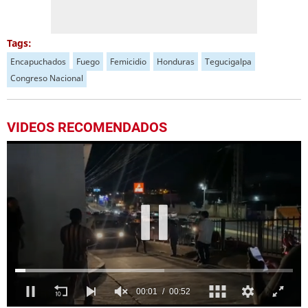
Tags:
Encapuchados
Fuego
Femicidio
Honduras
Tegucigalpa
Congreso Nacional
VIDEOS RECOMENDADOS