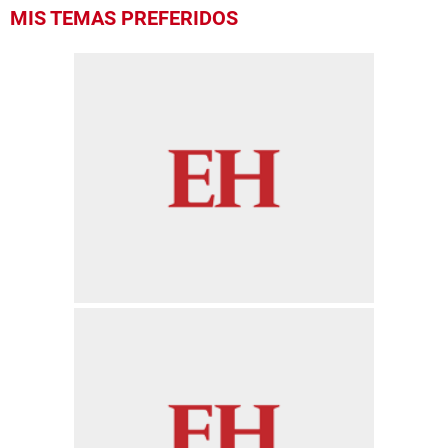
0
MIS TEMAS PREFERIDOS
seconds
of
52
seconds