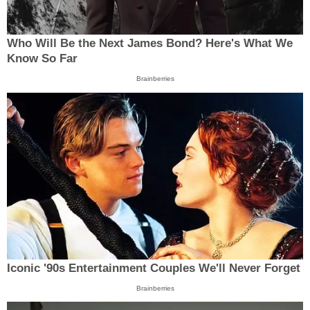
Who Will Be the Next James Bond? Here's What We
Know So Far
Brainberries
Iconic '90s Entertainment Couples We'll Never Forget
Brainberries