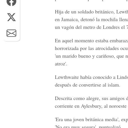
Hija de un soldado británico, Lewt
en Jamaica, detonó la mochila llen
un vagón del metro de Londres el 7
En aquel momento estaba embarazad
horrorizada por las atrocidades oc
'un marido bueno y cariñoso, que n
atroz'.
Lewthwaite había conocido a Lindsa
después de convertirse al islam.
Descrita como alegre, sus amigos d
corriente en Aylesbury, al noroeste
'Era una joven británica media', ex
'No era muy segura', puntualizó.