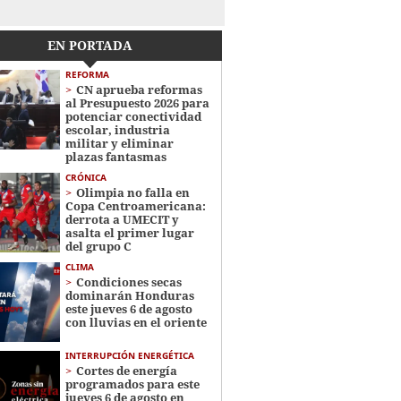
EN PORTADA
REFORMA
CN aprueba reformas
al Presupuesto 2026 para
potenciar conectividad
escolar, industria
militar y eliminar
plazas fantasmas
CRÓNICA
Olimpia no falla en
Copa Centroamericana:
derrota a UMECIT y
asalta el primer lugar
del grupo C
CLIMA
Condiciones secas
dominarán Honduras
este jueves 6 de agosto
con lluvias en el oriente
INTERRUPCIÓN ENERGÉTICA
Cortes de energía
programados para este
jueves 6 de agosto en