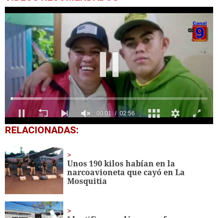
0
RELACIONADAS:
seconds
of
2
minutes,
Unos 190 kilos habían en la
56
narcoavioneta que cayó en La
seconds
Mosquitia