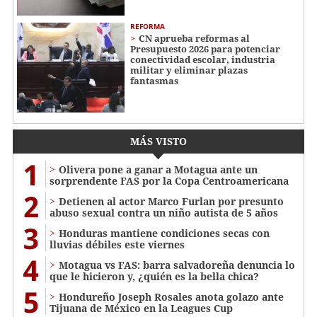
REFORMA
CN aprueba reformas al
Presupuesto 2026 para potenciar
conectividad escolar, industria
militar y eliminar plazas
fantasmas
MÁS VISTO
1
Olivera pone a ganar a Motagua ante un
sorprendente FAS por la Copa Centroamericana
2
Detienen al actor Marco Furlan por presunto
abuso sexual contra un niño autista de 5 años
3
Honduras mantiene condiciones secas con
lluvias débiles este viernes
4
Motagua vs FAS: barra salvadoreña denuncia lo
que le hicieron y, ¿quién es la bella chica?
5
Hondureño Joseph Rosales anota golazo ante
Tijuana de México en la Leagues Cup