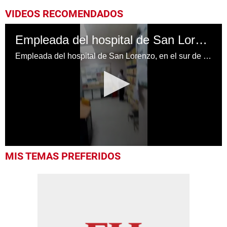
VIDEOS RECOMENDADOS
Empleada del hospital de San Lorenzo, agrede a paciente
Empleada del hospital de San Lorenzo, en el sur de Honduras, agrede a paciente
0
MIS TEMAS PREFERIDOS
seconds
of
41
seconds