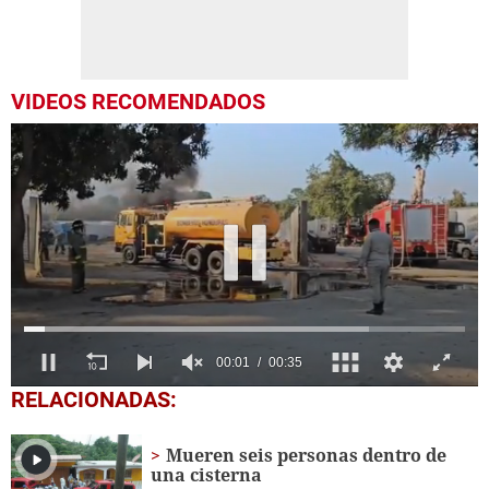
VIDEOS RECOMENDADOS
0
RELACIONADAS:
seconds
of
35
Mueren seis personas dentro de
seconds
una cisterna