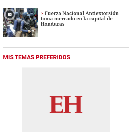
seconds
of
3
Fuerza Nacional Antiextorsión
minutes,
toma mercado en la capital de
55
Honduras
seconds
MIS TEMAS PREFERIDOS