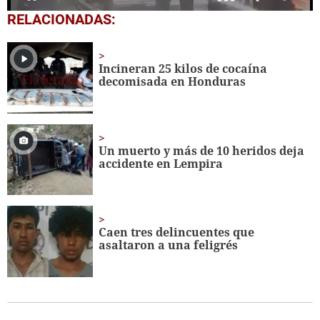
0
RELACIONADAS:
seconds
of
1
minute,
Incineran 25 kilos de cocaína
7
decomisada en Honduras
seconds
Un muerto y más de 10 heridos deja
accidente en Lempira
Caen tres delincuentes que
asaltaron a una feligrés