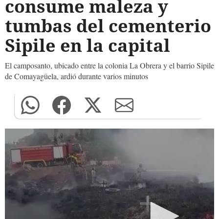
consume maleza y
tumbas del cementerio
Sipile en la capital
El camposanto, ubicado entre la colonia La Obrera y el barrio Sipile
de Comayagüela, ardió durante varios minutos
0
seconds
of
0
seconds