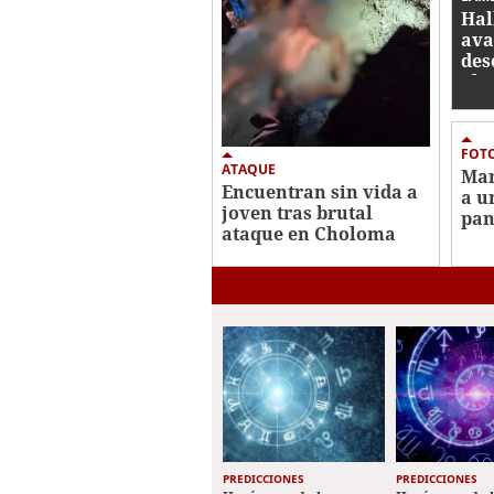
Hal
ava
des
abi
FOTO
ATAQUE
Mar
Encuentran sin vida a
a u
joven tras brutal
pan
ataque en Choloma
suj
Co
PREDICCIONES
PREDICCIONES