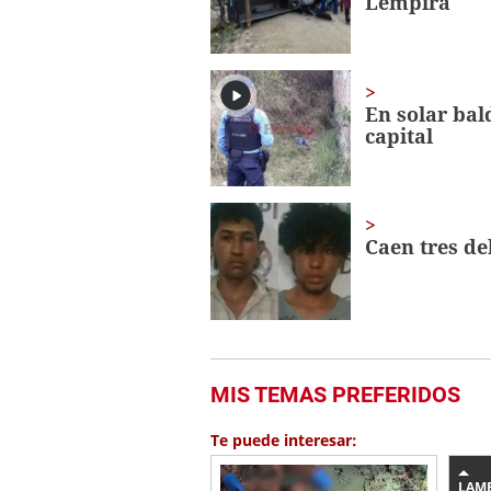
Lempira
seconds
Volume
0%
En solar bal
capital
Caen tres de
MIS TEMAS PREFERIDOS
Te puede interesar:
LAM