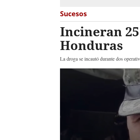
Sucesos
Incineran 25
Honduras
La droga se incautó durante dos operativ
0
seconds
of
56
seconds
Volume
90%