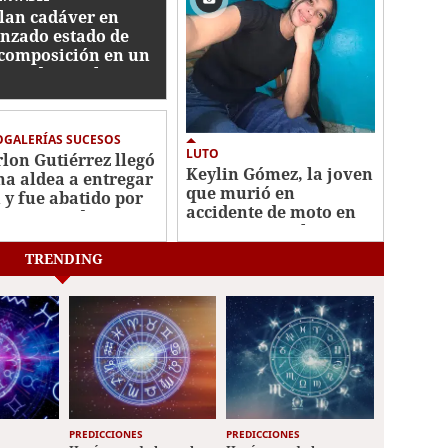
lan cadáver en
nzado estado de
composición en un
smo de Zambrano
GALERÍAS SUCESOS
LUTO
lon Gutiérrez llegó
Keylin Gómez, la joven
na aldea a entregar
que murió en
 y fue abatido por
accidente de moto en
etos armados en
Lepaera: "Duele su
mayagua
partida"
TRENDING
PREDICCIONES
PREDICCIONES