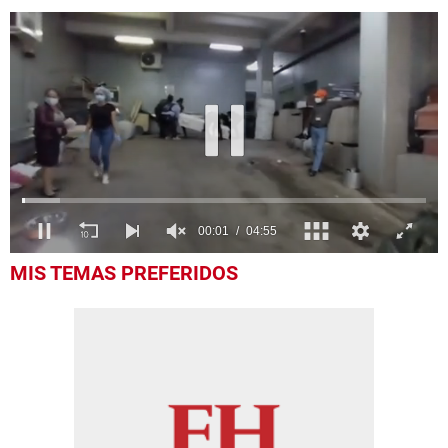
0
MIS TEMAS PREFERIDOS
of
4
minutes,
55
seconds