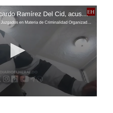
Llega a audiencia Ricardo Ramírez Del Cid, acusado de lavado de activos
La audiencia se desarrolla en los Juzgados en Materia de Criminalidad Organizada, Corrupción y Medio Ambiente, luego de ser detenidos en España por el delito de lavado de activos