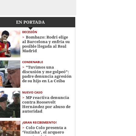
EN PORTADA
DECISIÓN
Bombazo: Rodri elige
al Barcelona y enfría su
posible llegada al Real
Madrid
CONDENABLE
"Tuvimos una
discusión y me golpeó":
padre denuncia agresión
de su hijo en La Ceiba
NUEVO CASO
MP reactiva denuncia
contra Roosevelt
Hernández por abuso de
autoridad
¡GRAN RECIBIMIENTO!
Colo Colo presenta a
‘Vozinha’, el arquero