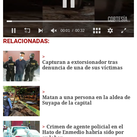
0
RELACIONADAS:
seconds
of
32
seconds
Capturan a extorsionador tras
denuncia de una de sus víctimas
Matan a una persona en la aldea de
Suyapa de la capital
Crimen de agente policial en el
Hato de Enmedio habría sido por