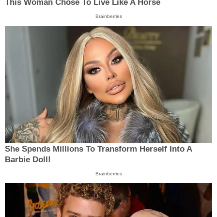
This Woman Chose To Live Like A Horse
Brainberries
She Spends Millions To Transform Herself Into A
Barbie Doll!
Brainberries