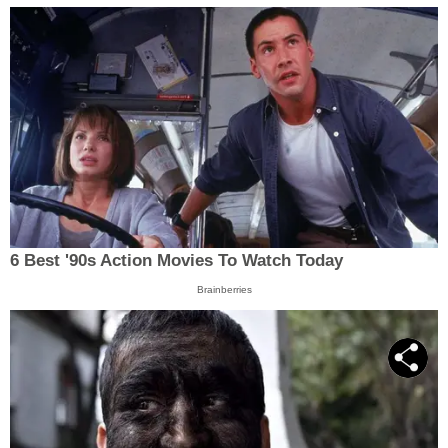
6 Best '90s Action Movies To Watch Today
Brainberries