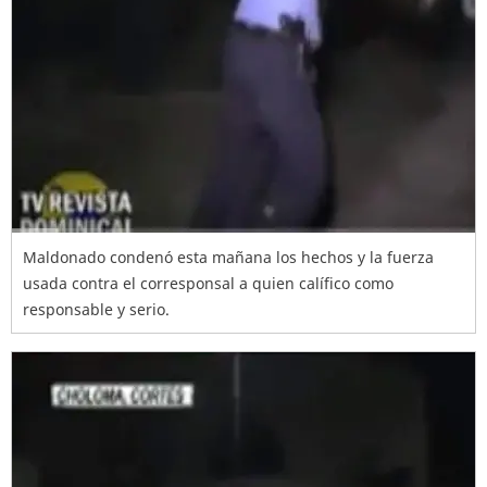
Maldonado condenó esta mañana los hechos y la fuerza
usada contra el corresponsal a quien calífico como
responsable y serio.