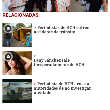
0
RELACIONADAS:
seconds
of
1
Periodistas de HCH sufren
minute,
accidente de tránsito
56
seconds
Fany Sánchez sale
inesperadamente de HCH
Periodista de HCH acusa a
autoridades de no investigar
atentado