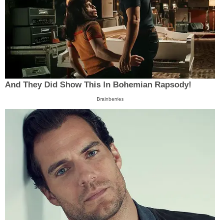
And They Did Show This In Bohemian Rapsody!
Brainberries