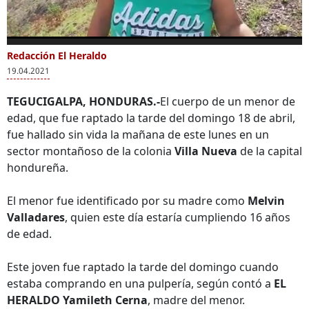
0
of
Redacción El Heraldo
Más Videos
2
19.04.2021
minutes,
44
seconds
TEGUCIGALPA, HONDURAS.-
El cuerpo de un menor de
edad, que fue raptado la tarde del domingo 18 de abril,
fue hallado sin vida la mañana de este lunes en un
“Era trabajadora, no
Una persona es
"En 
sector montañoso de la colonia
Villa Nueva
de la capital
se metía con nadie":
encontrada muerta
nadi
hondureña.
Padre de Francis
en el río Guacerique
perd
Córdova
Cont
duel
El menor fue identificado por su madre como
Melvin
Hond
Valladares
, quien este día estaría cumpliendo 16 años
Gua
de edad.
Este joven fue raptado la tarde del domingo cuando
estaba comprando en una pulpería, según contó a
EL
HERALDO Yamileth Cerna
, madre del menor.