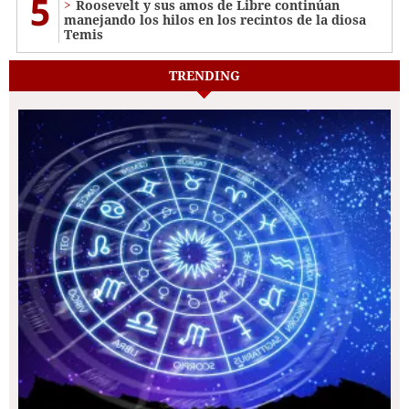
5
Roosevelt y sus amos de Libre continúan
manejando los hilos en los recintos de la diosa
Temis
TRENDING