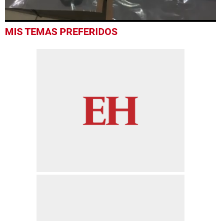
0
MIS TEMAS PREFERIDOS
seconds
of
3
minutes,
0