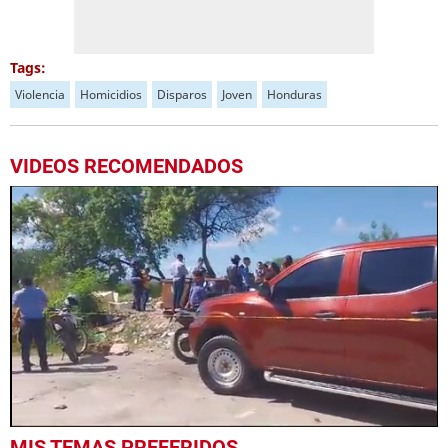
Tags:
Violencia
Homicidios
Disparos
Joven
Honduras
VIDEOS RECOMENDADOS
0
MIS TEMAS PREFERIDOS