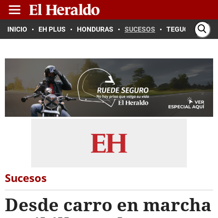
INICIO
EH PLUS
HONDURAS
SUCESOS
TEGUCIGALPA
Sucesos
Desde carro en marcha